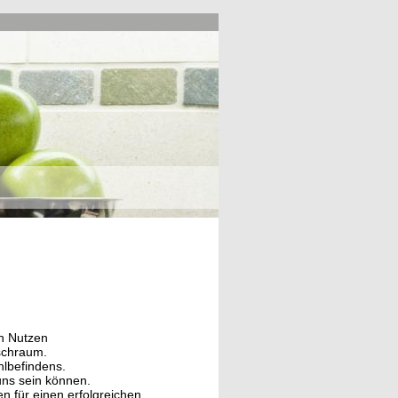
n Nutzen
aschraum.
hlbefindens.
uns sein können.
hen
für einen erfolgreichen